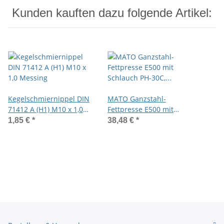
Kunden kauften dazu folgende Artikel:
Kegelschmiernippel DIN
MATO Ganzstahl-
71412 A (H1) M10 x 1,0
Fettpresse E500 mit
Messing
Schlauch PH-30C,
1,85 €
*
38,48 €
*
Anschlussgewinde
M10x1