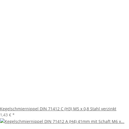
Kegelschmiernippel DIN 71412 C (H3) M5 x 0,8 Stahl verzinkt
1,43 €
*