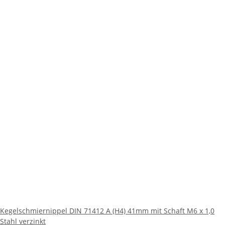
Kegelschmiernippel DIN 71412 A (H4) 41mm mit Schaft M6 x 1,0
Stahl verzinkt