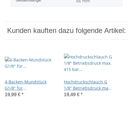
Gesamtlänge:
66 mm
Kunden kauften dazu folgende Artikel:
4-Backen-Mundstück
Hochdruckschlauch G
G1/8" für
1/8" Betriebsdruck max.
Kegelschmiernippel mit
415 bar 300mm
19,99 €
*
19,49 €
*
seitlichem Eingang