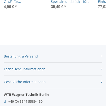
G1/8" für
Spezialmundstück - für
Einh
Kegelschmiernippel
Kegelschmiernippel
für 5
4,90 €
*
35,49 €
*
77,9
400g
Schl
Mund
Bestellung & Versand
Technische Informationen
Gesetzliche Informationen
WTB Wagner Technik Berlin
+49 (0) 3544 55894-30