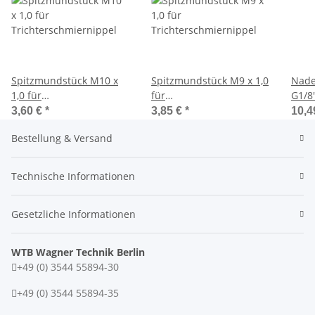
Spitzmundstück M10 x
Spitzmundstück M9 x 1,0
Nade
1,0 für
für
G1/8"
Trichterschmiernippel
Trichterschmiernippel
Schm
3,60 €
*
3,85 €
*
10,4
Bestellung & Versand
Technische Informationen
Gesetzliche Informationen
WTB Wagner Technik Berlin
+49 (0) 3544 55894-30
+49 (0) 3544 55894-35