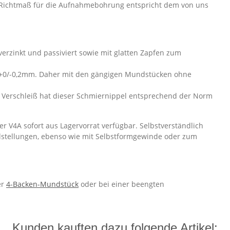
Richtmaß für die Aufnahmebohrung entspricht dem von uns
zverzinkt und passiviert sowie mit glatten Zapfen zum
+0/-0,2mm. Daher mit den gängigen Mundstücken ohne
 Verschleiß hat dieser Schmiernippel entsprechend der Norm
r V4A sofort aus Lagervorrat verfügbar. Selbstverständlich
lstellungen, ebenso wie mit Selbstformgewinde oder zum
er
4-Backen-Mundstück
oder bei einer beengten
Kunden kauften dazu folgende Artikel: