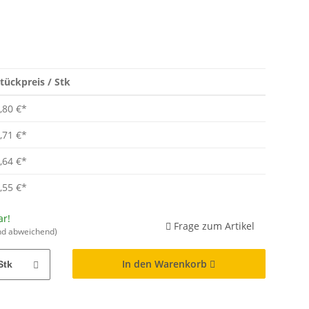
tückpreis / Stk
,80 €
*
,71 €
*
,64 €
*
,55 €
*
ar!
Frage zum Artikel
nd abweichend)
In den Warenkorb
Stk