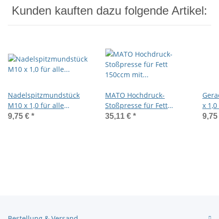
Kunden kauften dazu folgende Artikel:
Nadelspitzmundstück
MATO Hochdruck-
Gera
M10 x 1,0 für alle
Stoßpresse für Fett
x 1,0
Schmiernippelarten
150ccm mit Hydraulik-
Spit
9,75 €
*
35,11 €
*
9,75
und Spitzmundstück
Bestellung & Versand