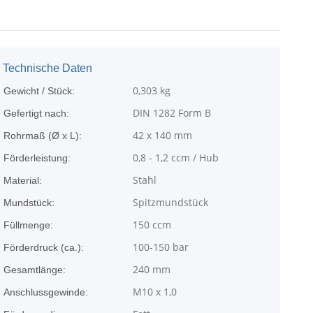
Technische Daten
0,303
kg
Gewicht / Stück:
DIN 1282 Form B
Gefertigt nach:
42 x 140 mm
Rohrmaß (Ø x L):
0,8 - 1,2 ccm / Hub
Förderleistung:
Stahl
Material:
Spitzmundstück
Mundstück:
150 ccm
Füllmenge:
100-150 bar
Förderdruck (ca.):
240 mm
Gesamtlänge:
M10 x 1,0
Anschlussgewinde: