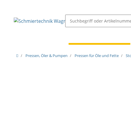
Schmiernippel & Öler
Pressen, Öler & Pumpen
Pressen, Öler & Pumpen
Pressen für Öle und Fette
St