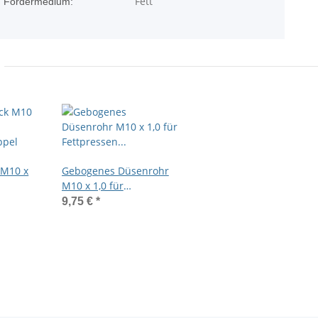
Fett
Fördermedium:
 M10 x
Gebogenes Düsenrohr
M10 x 1,0 für
ppel
Fettpressen mit
9,75 €
*
Spitzmundstück