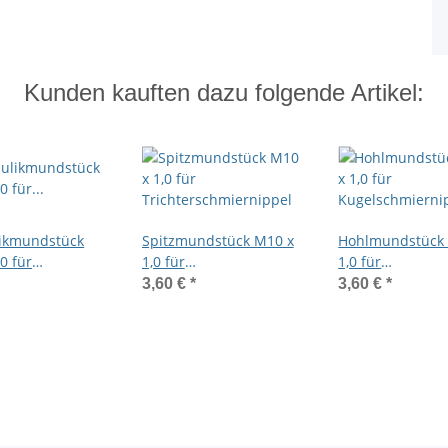
Kunden kauften dazu folgende Artikel:
ikmundstück
Spitzmundstück M10 x
Hohlmundstück
0 für
1,0 für
1,0 für
hmiernippel
Trichterschmiernippel
Kugelschmierni
3,60 €
*
3,60 €
*