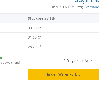
inkl. 19% USt. , zzgl.
Versand
Stückpreis / Stk
33,36 €
*
31,60 €
*
28,79 €
*
ar!
Frage zum Artikel
nd abweichend)
In den Warenkorb