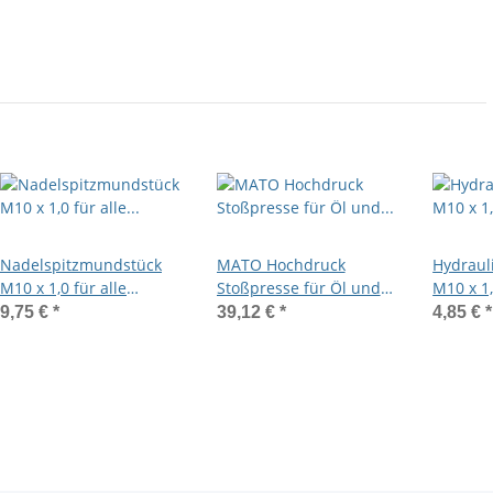
Nadelspitzmundstück
MATO Hochdruck
Hydraul
M10 x 1,0 für alle
Stoßpresse für Öl und
M10 x 1,
Schmiernippelarten
Fließfette 150ccm mit
Kegelsc
9,75 €
*
39,12 €
*
4,85 €
*
Spitzmundstück