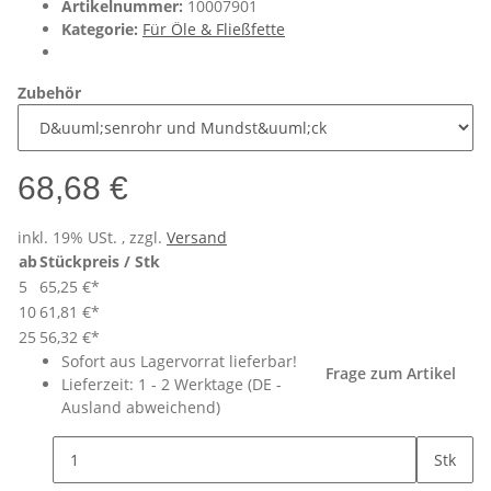
Artikelnummer:
10007901
Kategorie:
Für Öle & Fließfette
Zubehör
68,68 €
inkl. 19% USt. , zzgl.
Versand
ab
Stückpreis / Stk
5
65,25 €
*
10
61,81 €
*
25
56,32 €
*
Sofort aus Lagervorrat lieferbar!
Frage zum Artikel
Lieferzeit:
1 - 2 Werktage
(DE -
Ausland abweichend)
Stk