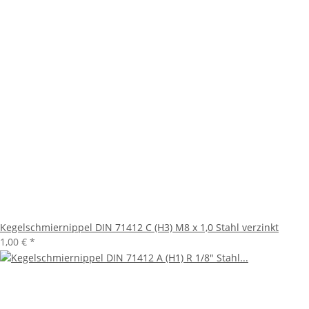
Kegelschmiernippel DIN 71412 C (H3) M8 x 1,0 Stahl verzinkt
1,00 €
*