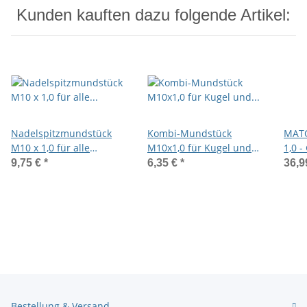
Kunden kauften dazu folgende Artikel:
Nadelspitzmundstück
Kombi-Mundstück
MATO
M10 x 1,0 für alle
M10x1,0 für Kugel und
1,0 -
Schmiernippelarten
Trichterschmiernippel
für 
9,75 €
*
6,35 €
*
36,9
Bestellung & Versand