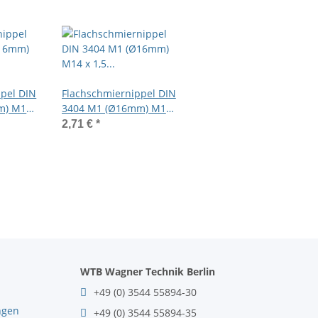
ppel DIN
Flachschmiernippel DIN
m) M12
3404 M1 (Ø16mm) M14
nkt
x 1,5 Stahl verzinkt
2,71 €
*
WTB Wagner Technik Berlin
+49 (0) 3544 55894-30
ngen
+49 (0) 3544 55894-35