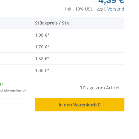
inkl. 19% USt. , zzgl.
Versand
Stückpreis / Stk
1,98 €
*
1,76 €
*
1,58 €
*
1,36 €
*
ar!
Frage zum Artikel
nd abweichend)
In den Warenkorb