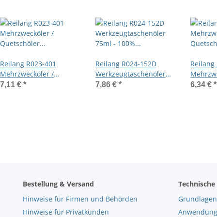
Reilang R023-401
Reilang R024-152D
Reilang
Mehrzwecköler /
Werkzeugtaschenöler
Mehrzwe
Quetschöler mit
75ml - 100% Dicht -
Quetsch
7,11 €
*
7,86 €
*
6,34 €
*
Düsenverschluß 500ml
Düsenve
Bestellung & Versand
Technische
Hinweise für Firmen und Behörden
Grundlagen
Hinweise für Privatkunden
Anwendungs