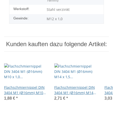
16mm)
Werkstoff:
Stahl verzinkt
Gewinde:
M12 x 1,0
Kunden kauften dazu folgende Artikel:
Flachschmiernippel DIN
Flachschmiernippel DIN
Flac
3404 M1 (Ø16mm) M10 x
3404 M1 (Ø16mm) M14 x
3404
1,0 Stahl verzinkt
1,5 Stahl verzinkt
1,5 S
1,88 €
*
2,71 €
*
3,03