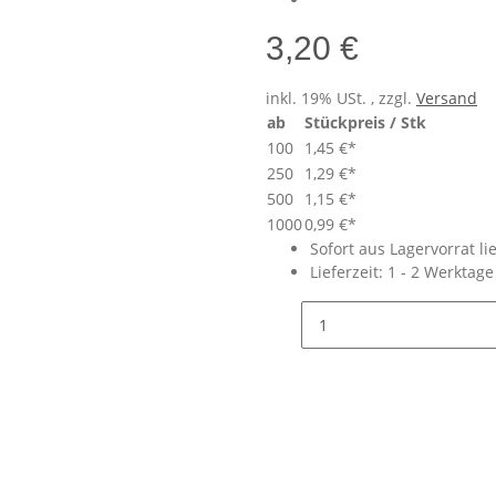
3,20 €
inkl. 19% USt. , zzgl.
Versand
ab
Stückpreis / Stk
100
1,45 €
*
250
1,29 €
*
500
1,15 €
*
1000
0,99 €
*
Sofort aus Lagervorrat li
Lieferzeit:
1 - 2 Werktag