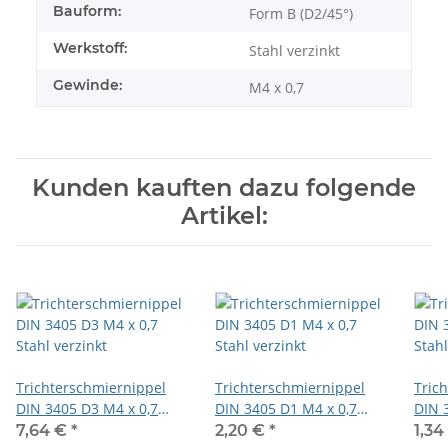
Bauform:
Form B (D2/45°)
Werkstoff:
Stahl verzinkt
Gewinde:
M4 x 0,7
Kunden kauften dazu folgende
Artikel:
Trichterschmiernippel
Trichterschmiernippel
Tric
DIN 3405 D3 M4 x 0,7
DIN 3405 D1 M4 x 0,7
DIN 
Stahl verzinkt
Stahl verzinkt
Stahl
7,64 €
*
2,20 €
*
1,34