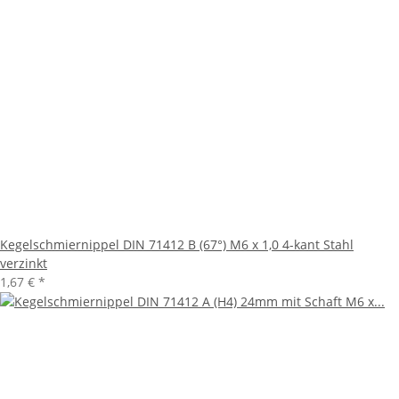
Kegelschmiernippel DIN 71412 B (67°) M6 x 1,0 4-kant Stahl
verzinkt
1,67 €
*