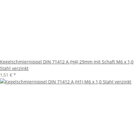
Kegelschmiernippel DIN 71412 A (H4) 29mm mit Schaft M6 x 1,0
Stahl verzinkt
1,51 €
*