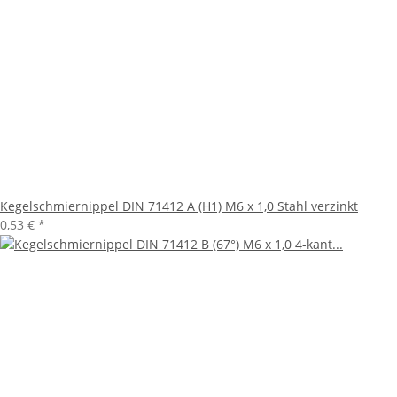
Kegelschmiernippel DIN 71412 A (H1) M6 x 1,0 Stahl verzinkt
0,53 €
*