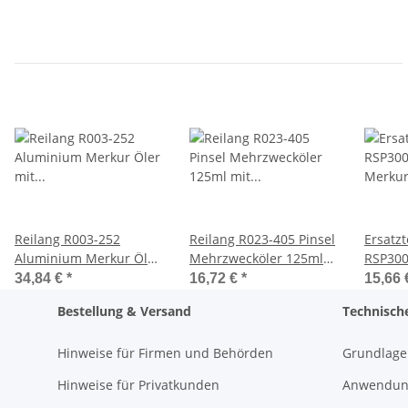
Reilang R003-252
Reilang R023-405 Pinsel
Ersatzt
Aluminium Merkur Öler
Mehrzwecköler 125ml
RSP300
mit Doppelpumpwerk
mit Schutzkappe
Merkur
34,84 €
*
16,72 €
*
15,66
und Drehkolben 300ml
Bestellung & Versand
Technisch
Hinweise für Firmen und Behörden
Grundlage
Hinweise für Privatkunden
Anwendung