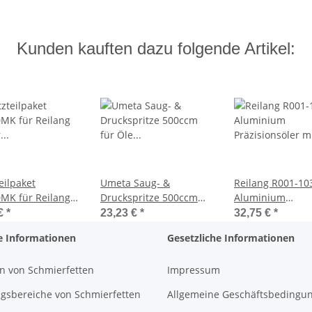
Kunden kauften dazu folgende Artikel:
eilpaket
Umeta Saug- &
Reilang R001-10
MK für Reilang
Druckspritze 500ccm
Aluminium
 Öler 300ml
für Öle und Fließfette
Präzisionsöler m
 €
*
23,23 €
*
32,75 €
*
Einzelpumpwerk
e Informationen
Gesetzliche Informationen
n von Schmierfetten
Impressum
sbereiche von Schmierfetten
Allgemeine Geschäftsbedingu