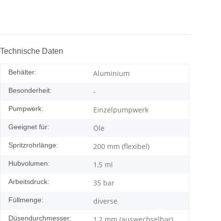
Technische Daten
Behälter:
Aluminium
Besonderheit:
-
Pumpwerk:
Einzelpumpwerk
Geeignet für:
Öle
Spritzrohrlänge:
200 mm (flexibel)
Hubvolumen:
1,5 ml
Arbeitsdruck:
35 bar
Füllmenge:
diverse
Düsendurchmesser:
1,2 mm (auswechselbar)