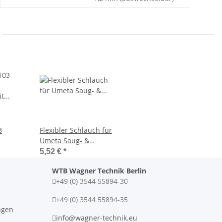
3
Flexibler Schlauch für
Umeta Saug- &
it
Druckspritze M10 x 1,0
5,52 €
*
 200ml
300mm
WTB Wagner Technik Berlin
+49 (0) 3544 55894-30
+49 (0) 3544 55894-35
ngen
info@wagner-technik.eu