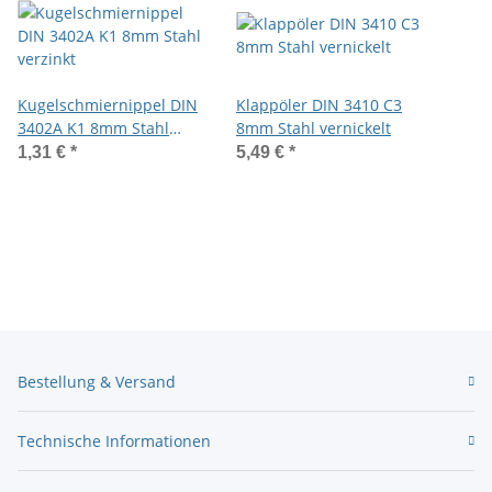
Kugelschmiernippel DIN
Klappöler DIN 3410 C3
3402A K1 8mm Stahl
8mm Stahl vernickelt
verzinkt
1,31 €
*
5,49 €
*
Bestellung & Versand
Technische Informationen