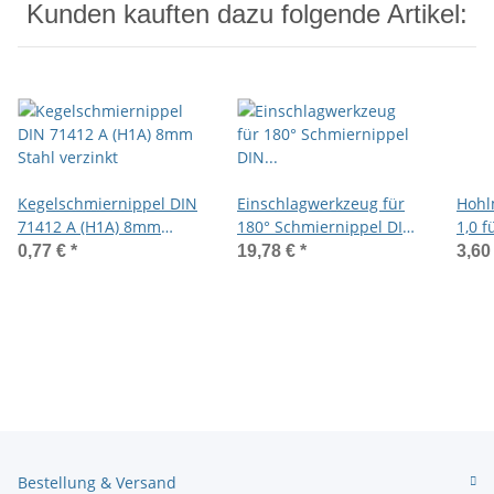
Kunden kauften dazu folgende Artikel:
Kegelschmiernippel DIN
Einschlagwerkzeug für
Hohl
71412 A (H1A) 8mm
180° Schmiernippel DIN
1,0 f
Stahl verzinkt
71412 und 3402
Kuge
0,77 €
*
19,78 €
*
3,60
Bestellung & Versand