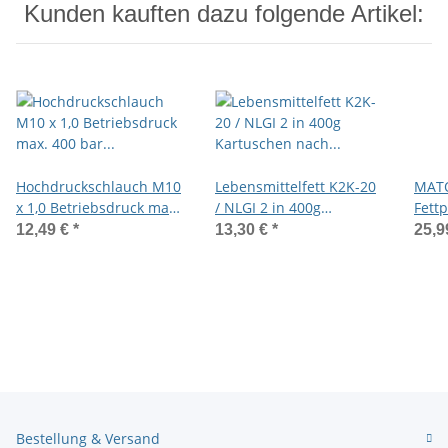
Kunden kauften dazu folgende Artikel:
Hochdruckschlauch M10
Lebensmittelfett K2K-20
MATO
x 1,0 Betriebsdruck max.
/ NLGI 2 in 400g
Fett
400 bar mit 4-Backen-
Kartuschen nach DIN
Zube
12,49 €
*
13,30 €
*
25,9
Mundstück
1284
Ansc
M10
Bestellung & Versand