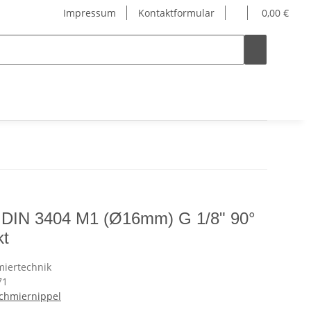
Impressum
Kontaktformular
0,00 €
l DIN 3404 M1 (Ø16mm) G 1/8" 90°
kt
71
schmiernippel