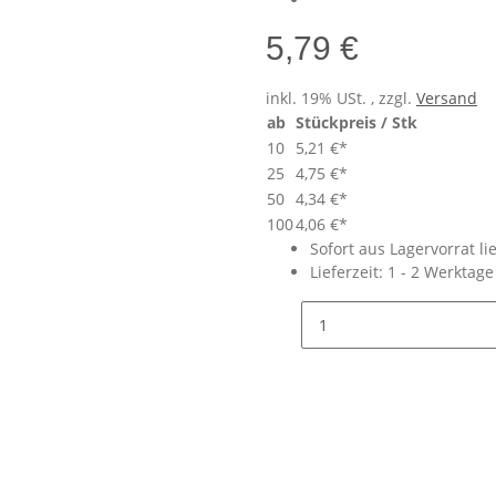
5,79 €
inkl. 19% USt. , zzgl.
Versand
ab
Stückpreis / Stk
10
5,21 €
*
25
4,75 €
*
50
4,34 €
*
100
4,06 €
*
Sofort aus Lagervorrat li
Lieferzeit:
1 - 2 Werktag