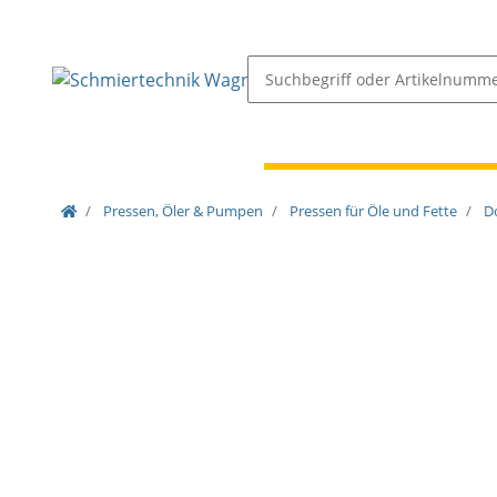
Schmiernippel & Öler
Pressen, Öler & Pumpen
Pressen, Öler & Pumpen
Pressen für Öle und Fette
D