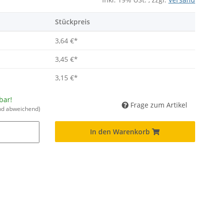
Stückpreis
3,64 €
*
3,45 €
*
3,15 €
*
bar!
Frage zum Artikel
nd abweichend)
In den Warenkorb