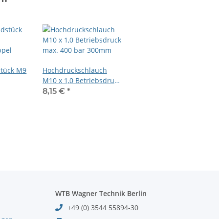
tück M9
Hochdruckschlauch
M10 x 1,0 Betriebsdruck
ppel
max. 400 bar 300mm
8,15 €
*
WTB Wagner Technik Berlin
+49 (0) 3544 55894-30