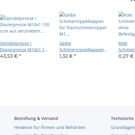
Spindelpresse /
Gelbe
Rote
Dosierpresse M10x1 150
Schmiernippelkappen
Schmier
ccm aus verzinktem
für Flachschmiernippel
ohne
43,53 €
*
1,32 €
*
0,27 
Stahl
M1, T1 und T1B
Befesti
Bestellung & Versand
Technische
Hinweise für Firmen und Behörden
Grundlagen