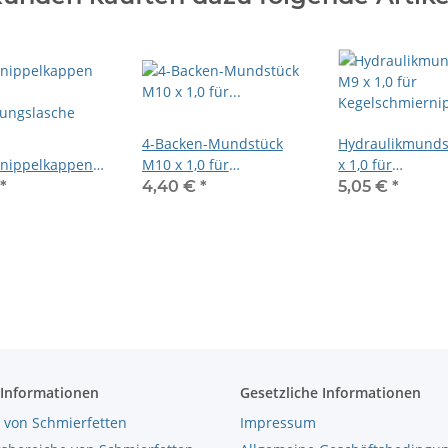
4-Backen-Mundstück
Hydraulikmunds
nippelkappen
M10 x 1,0 für
x 1,0 für
Kegelschmiernippel
Kegelschmierni
€
*
4,40 €
*
5,05 €
*
gungslasche
 Informationen
Gesetzliche Informationen
 von Schmierfetten
Impressum