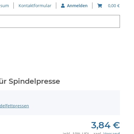
ssum
Kontaktformular
Anmelden
0,00 €
ür Spindelpresse
delfettpressen
3,84 €
inkl. 19% USt. , zzgl.
Versand