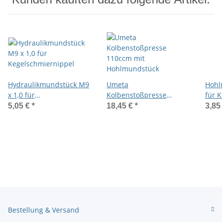
Hydraulikmundstück M9
Umeta
Hohl
x 1,0 für
Kolbenstoßpresse
für 
Kegelschmiernippel
110ccm mit
5,05 €
*
18,45 €
*
3,85
Hohlmundstück
Bestellung & Versand