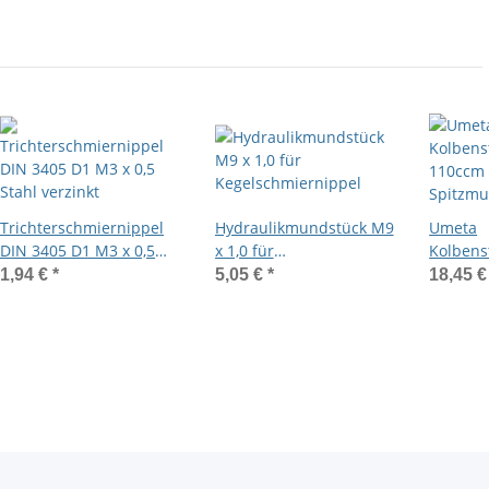
Trichterschmiernippel
Hydraulikmundstück M9
Umeta
DIN 3405 D1 M3 x 0,5
x 1,0 für
Kolbens
Stahl verzinkt
Kegelschmiernippel
110ccm 
1,94 €
*
5,05 €
*
18,45 
Spitzmu