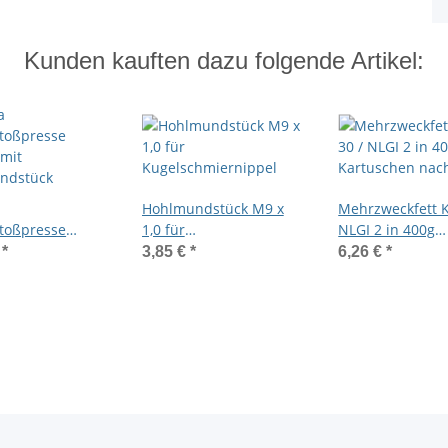
Kunden kauften dazu folgende Artikel:
Hohlmundstück M9 x
Mehrzweckfett K
toßpresse
1,0 für
NLGI 2 in 400g
mit
Kugelschmiernippel
Kartuschen nac
€
*
3,85 €
*
6,26 €
*
ndstück
1284