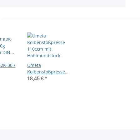
2K-30 /
Umeta
Kolbenstoßpresse
h DIN
110ccm mit
18,45 €
*
Hohlmundstück