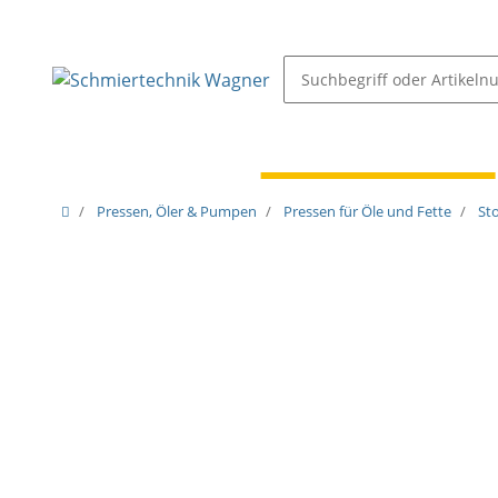
Schmiernippel & Öler
Pressen, Öler & Pumpen
Pressen, Öler & Pumpen
Pressen für Öle und Fette
St