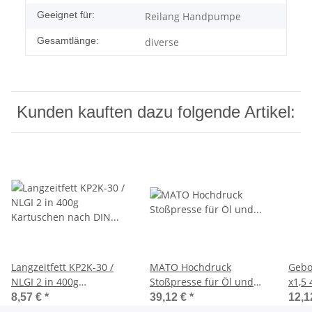
Geeignet für:
Reilang Handpumpe
Gesamtlänge:
diverse
Kunden kauften dazu folgende Artikel:
Langzeitfett KP2K-30 /
MATO Hochdruck
Gebo
NLGI 2 in 400g
Stoßpresse für Öl und
x1,5 45° Ø10 
Kartuschen nach DIN
Fließfette 150ccm mit
für 
8,57 €
*
39,12 €
*
12,1
1284
Spitzmundstück