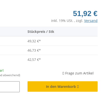
51,92 €
inkl. 19% USt. , zzgl.
Versand
Stückpreis / Stk
49,32 €
*
46,73 €
*
42,57 €
*
ar!
Frage zum Artikel
nd abweichend)
In den Warenkorb