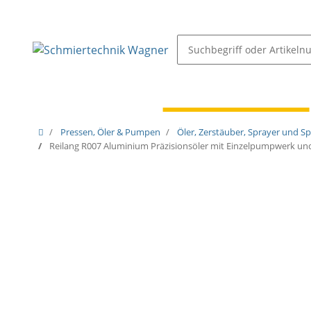
Schmiernippel & Öler
Pressen, Öler & Pumpen
Pressen, Öler & Pumpen
Öler, Zerstäuber, Sprayer und S
Reilang R007 Aluminium Präzisionsöler mit Einzelpumpwerk und