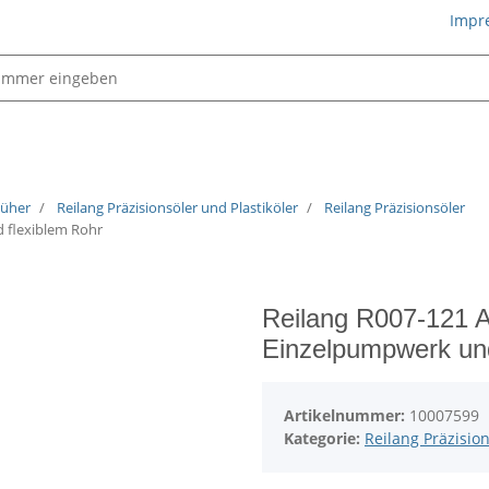
Impr
Schmiertechnik
püher
Reilang Präzisionsöler und Plastiköler
Reilang Präzisionsöler
 flexiblem Rohr
Reilang R007-121 A
Einzelpumpwerk und
Artikelnummer:
10007599
Kategorie:
Reilang Präzisio