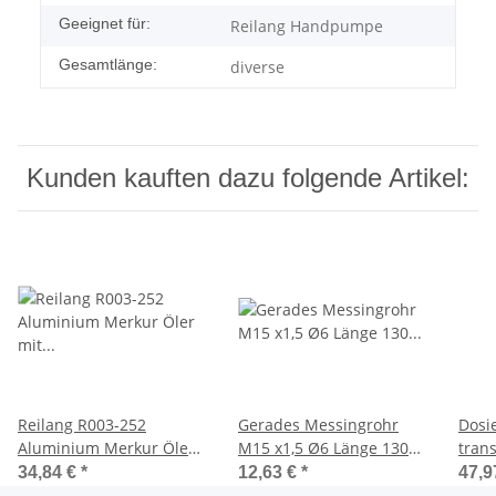
Geeignet für:
Reilang Handpumpe
Gesamtlänge:
diverse
Kunden kauften dazu folgende Artikel:
Reilang R003-252
Gerades Messingrohr
Dosi
Aluminium Merkur Öler
M15 x1,5 Ø6 Länge 130
tran
mit Doppelpumpwerk
für Reilang Handpumpe
150m
34,84 €
*
12,63 €
*
47,9
und Drehkolben 300ml