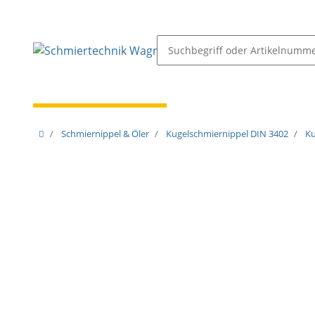
Schmiernippel & Öler
Pressen, Öler & Pumpen
Schmiernippel & Öler
Kugelschmiernippel DIN 3402
Ku