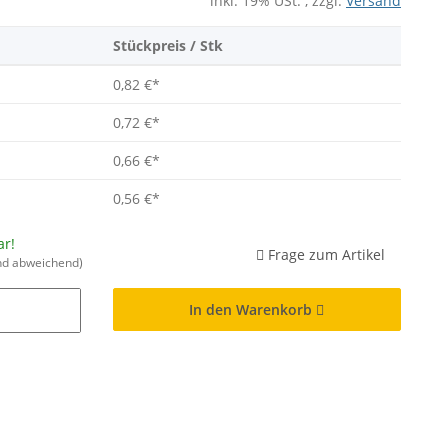
inkl. 19% USt. , zzgl.
Versand
Stückpreis / Stk
0,82 €
*
0,72 €
*
0,66 €
*
0,56 €
*
ar!
Frage zum Artikel
nd abweichend)
In den Warenkorb