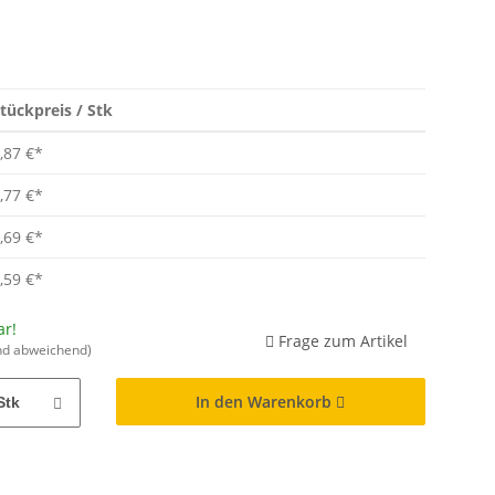
tückpreis / Stk
,87 €
*
,77 €
*
,69 €
*
,59 €
*
ar!
Frage zum Artikel
nd abweichend)
In den Warenkorb
Stk