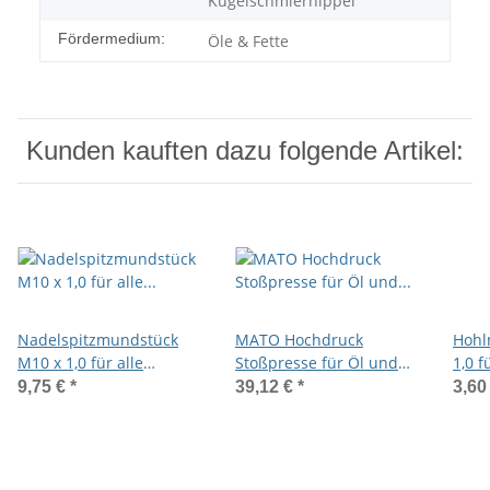
Kugelschmiernippel
Fördermedium:
Öle & Fette
Kunden kauften dazu folgende Artikel:
Nadelspitzmundstück
MATO Hochdruck
Hohl
M10 x 1,0 für alle
Stoßpresse für Öl und
1,0 f
Schmiernippelarten
Fließfette 150ccm mit
Kuge
9,75 €
*
39,12 €
*
3,60
Spitzmundstück