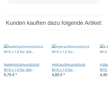
Kunden kauften dazu folgende Artikel:
Nadelspitzmundstück
Hydraulikmundstück
4-Ba
M10 x 1,0 für alle
M10 x 1,0 für
M10 x
Schmiernippelarten
Kegelschmiernippel
Kege
9,75 €
*
4,85 €
*
4,40