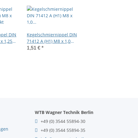
ppel DIN
Kegelschmiernippel DIN
x 1,25
71412 A (H1) M8 x 1,0
Gewindelänge 8mm
1,51 €
*
Stahl verzinkt
WTB Wagner Technik Berlin
+49 (0) 3544 55894-30
ngen
+49 (0) 3544 55894-35