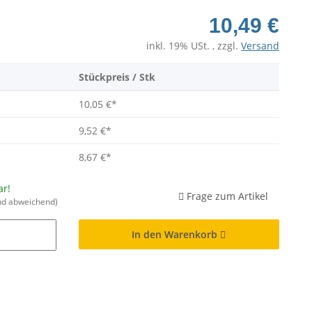
10,49 €
inkl. 19% USt. , zzgl.
Versand
Stückpreis / Stk
10,05 €
*
9,52 €
*
8,67 €
*
ar!
Frage zum Artikel
nd abweichend)
In den Warenkorb