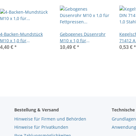
4-Backen-Mundstück
Gebogenes Düsenrohr
Kegelsc
M10 x 1,0 für
M10 x 1,0 für
71412 A 
Kegelschmiernippel
Fettpressen mit 4-
Stahl ve
4,40 €
*
10,49 €
*
0,53 €
*
Backen-Mundstück
Bestellung & Versand
Technische
Hinweise für Firmen und Behörden
Grundlagen
Hinweise für Privatkunden
Anwendungs
Ihre Zahlungsmöglichkeiten