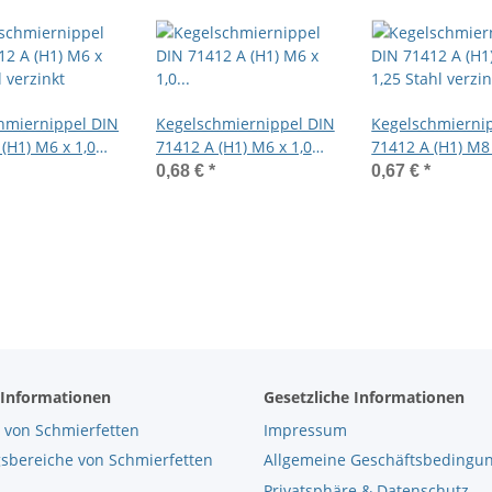
hmiernippel DIN
Kegelschmiernippel DIN
Kegelschmierni
(H1) M6 x 1,0
71412 A (H1) M6 x 1,0
71412 A (H1) M8 
rzinkt
Gewindelänge 4mm
Stahl verzinkt
0,68 €
*
0,67 €
*
Stahl verzinkt
 Informationen
Gesetzliche Informationen
 von Schmierfetten
Impressum
bereiche von Schmierfetten
Allgemeine Geschäftsbedingu
Privatsphäre & Datenschutz