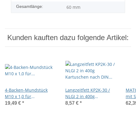
Gesamtlänge:
60 mm
Kunden kauften dazu folgende Artikel:
4-Backen-Mundstück
Langzeitfett KP2K-30 /
MATO
M10 x 1,0 für
NLGI 2 in 400g
mit 
Kegelschmiernippel mit
Kartuschen nach DIN
Ansc
19,49 €
*
8,57 €
*
62,3
seitlichem Eingang
1284
M10