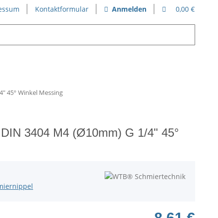
essum
Kontaktformular
Anmelden
0,00 €
4" 45° Winkel Messing
l DIN 3404 M4 (Ø10mm) G 1/4" 45°
miernippel
8,61 €