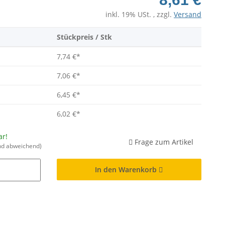
inkl. 19% USt. , zzgl.
Versand
Stückpreis / Stk
7,74 €
*
7,06 €
*
6,45 €
*
6,02 €
*
ar!
Frage zum Artikel
nd abweichend)
In den Warenkorb