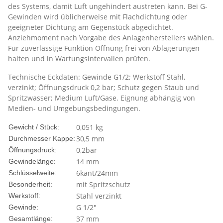
des Systems, damit Luft ungehindert austreten kann. Bei G-
Gewinden wird üblicherweise mit Flachdichtung oder
geeigneter Dichtung am Gegenstück abgedichtet.
Anziehmoment nach Vorgabe des Anlagenherstellers wählen.
Für zuverlässige Funktion Öffnung frei von Ablagerungen
halten und in Wartungsintervallen prüfen.
Technische Eckdaten: Gewinde G1/2; Werkstoff Stahl,
verzinkt; Öffnungsdruck 0,2 bar; Schutz gegen Staub und
Spritzwasser; Medium Luft/Gase. Eignung abhängig von
Medien- und Umgebungsbedingungen.
0,051
kg
Gewicht / Stück:
30,5 mm
Durchmesser Kappe:
0,2bar
Öffnungsdruck:
14 mm
Gewindelänge:
6kant/24mm
Schlüsselweite:
mit Spritzschutz
Besonderheit:
Stahl verzinkt
Werkstoff:
G 1/2"
Gewinde:
37 mm
Gesamtlänge: