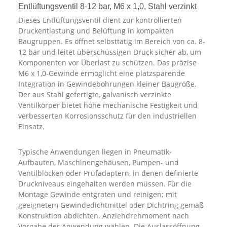
Entlüftungsventil 8-12 bar, M6 x 1,0, Stahl verzinkt
Dieses Entlüftungsventil dient zur kontrollierten
Druckentlastung und Belüftung in kompakten
Baugruppen. Es öffnet selbsttätig im Bereich von ca. 8-
12 bar und leitet überschüssigen Druck sicher ab, um
Komponenten vor Überlast zu schützen. Das präzise
M6 x 1,0-Gewinde ermöglicht eine platzsparende
Integration in Gewindebohrungen kleiner Baugröße.
Der aus Stahl gefertigte, galvanisch verzinkte
Ventilkörper bietet hohe mechanische Festigkeit und
verbesserten Korrosionsschutz für den industriellen
Einsatz.
Typische Anwendungen liegen in Pneumatik-
Aufbauten, Maschinengehäusen, Pumpen- und
Ventilblöcken oder Prüfadaptern, in denen definierte
Druckniveaus eingehalten werden müssen. Für die
Montage Gewinde entgraten und reinigen; mit
geeignetem Gewindedichtmittel oder Dichtring gemäß
Konstruktion abdichten. Anziehdrehmoment nach
Vorgabe der Anwendung wählen. Die Auslassöffnung