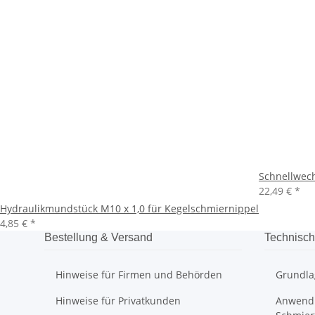
Schnellwec
22,49 €
*
Hydraulikmundstück M10 x 1,0 für Kegelschmiernippel
4,85 €
*
Bestellung & Versand
Technisch
Hinweise für Firmen und Behörden
Grundla
Hinweise für Privatkunden
Anwendu