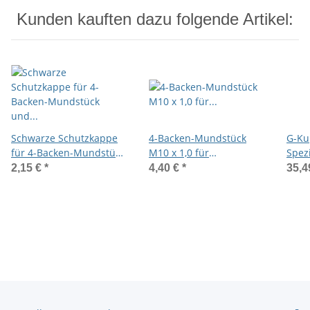
Kunden kauften dazu folgende Artikel:
Schwarze Schutzkappe
4-Backen-Mundstück
G-Ku
für 4-Backen-Mundstück
M10 x 1,0 für
Spez
und SNAPSTAR
Kegelschmiernippel
Kege
2,15 €
*
4,40 €
*
35,4
Kupplungen