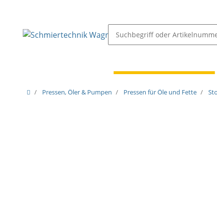
Schmiernippel & Öler
Pressen, Öler & Pumpen
Pressen, Öler & Pumpen
Pressen für Öle und Fette
St