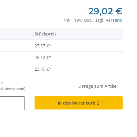
29,02 €
inkl. 19% USt. , zzgl.
Versand
Stückpreis
27,57 €
*
26,12 €
*
23,79 €
*
ar!
Frage zum Artikel
nd abweichend)
In den Warenkorb