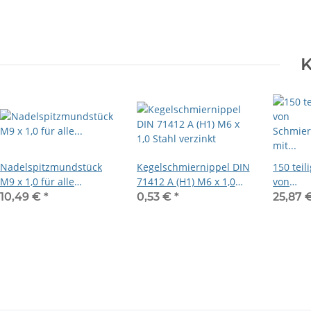
K
Nadelspitzmundstück
Kegelschmiernippel DIN
150 teil
M9 x 1,0 für alle
71412 A (H1) M6 x 1,0
von
Schmiernippelarten
Stahl verzinkt
Schmier
10,49 €
*
0,53 €
*
25,87 
mit Bef