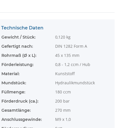
Technische Daten
0,120
kg
Gewicht / Stück:
DIN 1282 Form A
Gefertigt nach:
45 x 135 mm
Rohrmaß (Ø x L):
0,8 - 1,2 ccm / Hub
Förderleistung:
Kunststoff
Material:
Hydraulikmundstück
Mundstück:
180 ccm
Füllmenge:
200 bar
Förderdruck (ca.):
270 mm
Gesamtlänge:
M9 x 1,0
Anschlussgewinde: