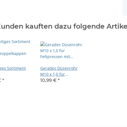
unden kauften dazu folgende Artike
iges Sortiment
Gerades Düsenrohr
M10 x 1,0 für
nippelkappen
Fettpressen mit
€
*
10,99 €
*
estigungslasche
Hydraulikmundstück