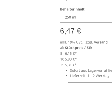
Behälterinhalt
6,47 €
inkl. 19% USt. , zzgl.
Versand
ab
Stückpreis / Stk
5
6,15 €
*
10
5,83 €
*
25
5,31 €
*
Sofort aus Lagervorrat li
Lieferzeit:
1 - 2 Werktag