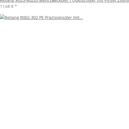
Reilang R023-402S5 Mehrzwecköler / Quetschöler mit Pinsel 250ml
11,68 €
*