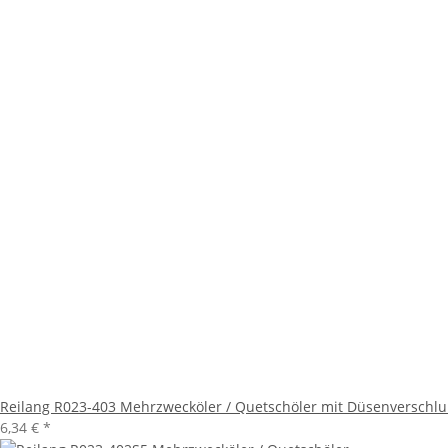
Reilang R023-403 Mehrzwecköler / Quetschöler mit Düsenverschl
6,34 €
*