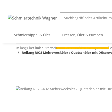
Schmiernippel & Öler
Pressen, Öler & Pumpen
Reilang Plastiköler
Startseite
Pressen, Öler & Pumpen
Öle
Reilang R023 Mehrzwecköler / Quetschöler mit Düsenv