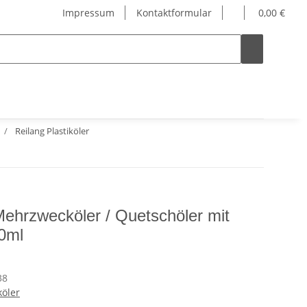
Impressum
Kontaktformular
0,00 €
Reilang Plastiköler
ehrzwecköler / Quetschöler mit
0ml
38
köler