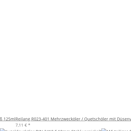
uß 125ml
Reilang R023-401 Mehrzwecköler / Quetschöler mit Düsen
7,11 €
*