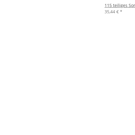
115 teiliges S
35,44 €
*