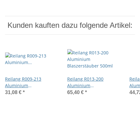
Kunden kauften dazu folgende Artikel:
Reilang R009-213
Reilang R013-200
Reil
Aluminium
Aluminium
Alum
Flüssigkeitszerstäuber
Blaszerstäuber 500ml
mit 
31,08 €
*
65,40 €
*
44,7
200ml
und 