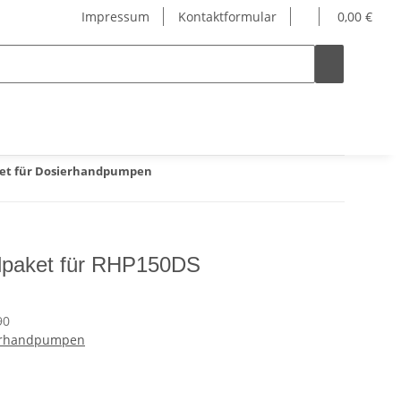
Impressum
Kontaktformular
0,00 €
ket für Dosierhandpumpen
lpaket für RHP150DS
90
ierhandpumpen