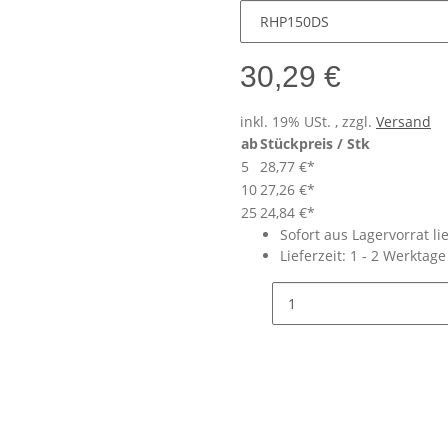
30,29 €
inkl. 19% USt. , zzgl.
Versand
ab
Stückpreis / Stk
5
28,77 €
*
10
27,26 €
*
25
24,84 €
*
Sofort aus Lagervorrat li
Lieferzeit:
1 - 2 Werktag