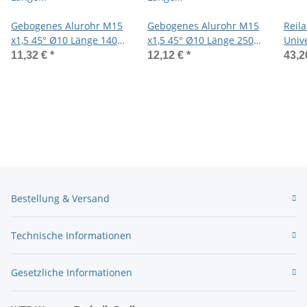
Gebogenes Alurohr M15
Gebogenes Alurohr M15
Reil
x1,5 45° Ø10 Länge 140
x1,5 45° Ø10 Länge 250
Univ
für Reilang Handpumpe
für Reilang Handpumpe
256m
11,32 €
*
12,12 €
*
43,2
Bestellung & Versand
Technische Informationen
Gesetzliche Informationen