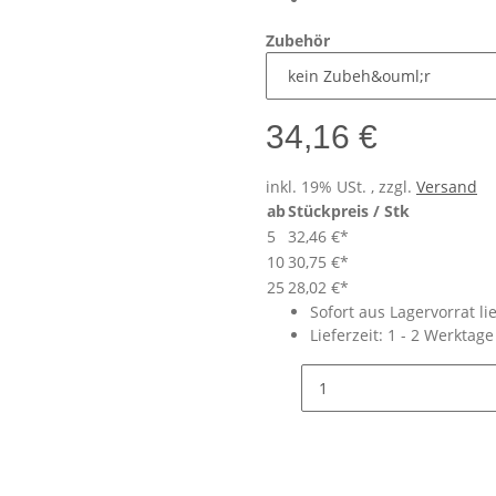
Zubehör
34,16 €
inkl. 19% USt. , zzgl.
Versand
ab
Stückpreis / Stk
5
32,46 €
*
10
30,75 €
*
25
28,02 €
*
Sofort aus Lagervorrat li
Lieferzeit:
1 - 2 Werktag