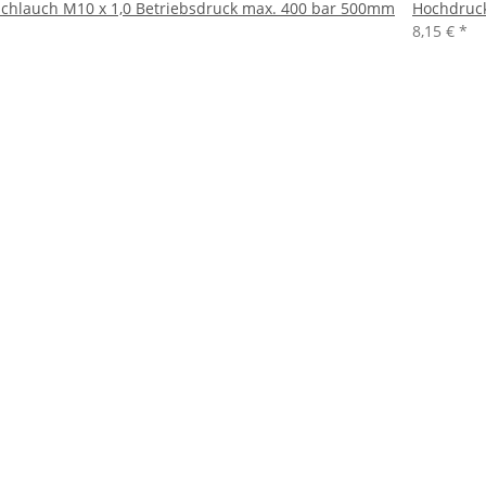
chlauch M10 x 1,0 Betriebsdruck max. 400 bar 500mm
Hochdruck
8,15 €
*