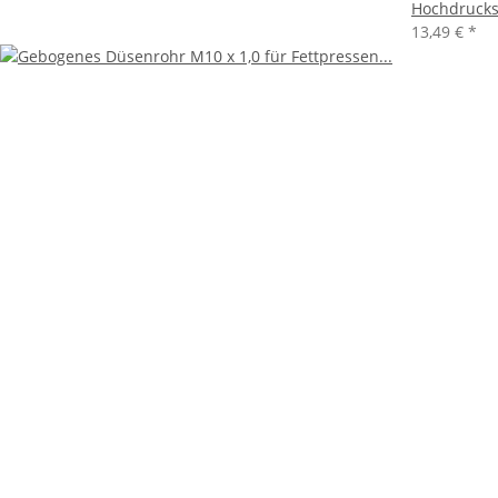
Hochdrucks
13,49 €
*