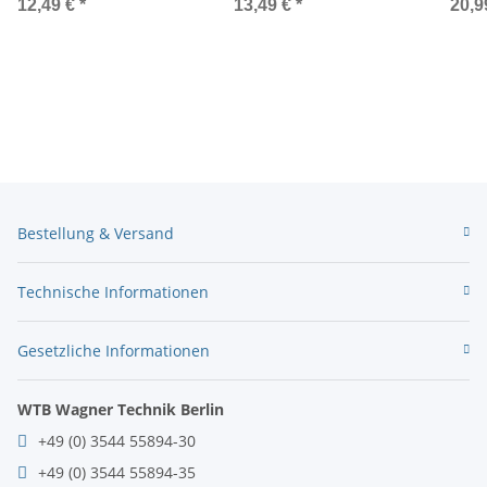
400 bar mit 4-Backen-
400 bar 500mm
415 
12,49 €
*
13,49 €
*
20,9
Mundstück
Mund
Bestellung & Versand
Technische Informationen
Gesetzliche Informationen
WTB Wagner Technik Berlin
+49 (0) 3544 55894-30
+49 (0) 3544 55894-35