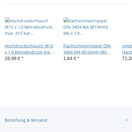
Hochdruckschlauch M10
Flachschmiernippel DIN
Ume
x 1,0 Betriebsdruck max.
3404 M4 (Ø10mm) M6 x
Hand
415 bar mit
1,0 Stahl verzinkt
Vario
28,99 €
*
1,64 €
*
71,3
Schiebekupplung
Schl
Ø16mm
Mund
Folg
Bestellung & Versand